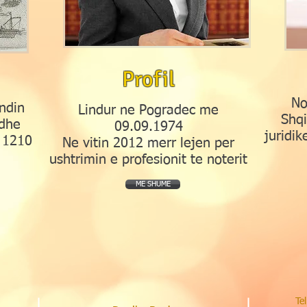
Profil
No
endin
Lindur ne Pogradec me
Shqi
dhe
09.09.1974
juridi
 1210
Ne vitin 2012 merr lejen per
ushtrimin e profesionit te noterit
ME SHUME
Te