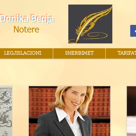
Donika Beqja
Notere
LEGJISLACIONI
SHERBIMET
TARIFA