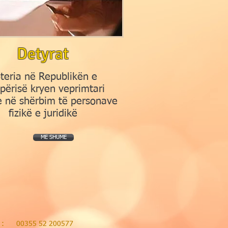
Detyrat
teria në Republikën e
përisë kryen veprimtari
ke në shërbim të personave
fizikë e juridikë
ME SHUME
l : 00355 52 200577