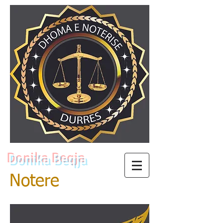
Donika Beqja
Notere