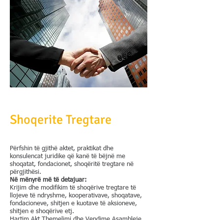
Shoqerite Tregtare
Përfshin të gjithë aktet, praktikat dhe
konsulencat juridike që kanë të bëjnë me
shoqatat, fondacionet, shoqëritë tregtare në
përgjithësi.
Në mënyrë më të detajuar:
Krijim dhe modifikim të shoqërive tregtare të
llojeve të ndryshme, kooperativave, shoqatave,
fondacioneve, shitjen e kuotave të aksioneve,
shitjen e shoqërive etj.
Hartim Akt Themelimi dhe Vendime Asambleje.